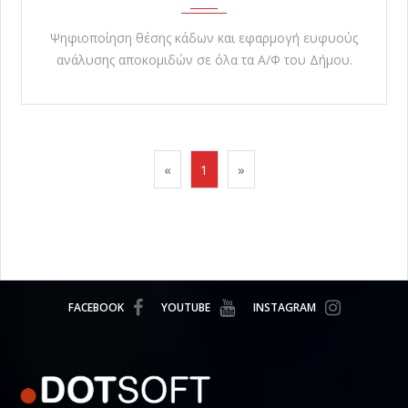
Ψηφιοποίηση θέσης κάδων και εφαρμογή ευφυούς
ανάλυσης αποκομιδών σε όλα τα Α/Φ του Δήμου.
«
1
»
FACEBOOK
YOUTUBE
INSTAGRAM