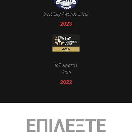
Best City Awords Silver
2023
IoT Awards
Gold
2022
ΕΠΙΛΕΞΤΕ