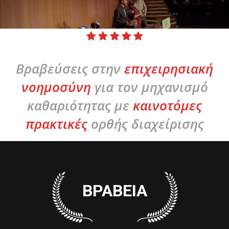
Βραβεύσεις στην
επιχειρησιακή
νοημοσύνη
για τον μηχανισμό
καθαριότητας με
καινοτόμες
πρακτικές
ορθής διαχείρισης
ΒΡΑΒΕΙΑ